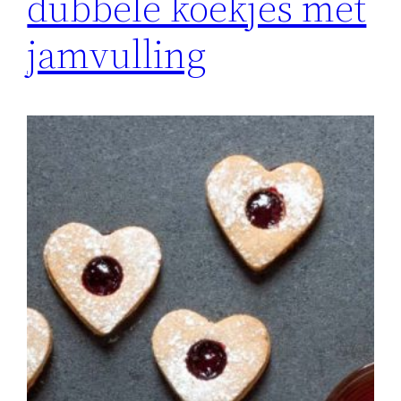
dubbele koekjes met
jamvulling