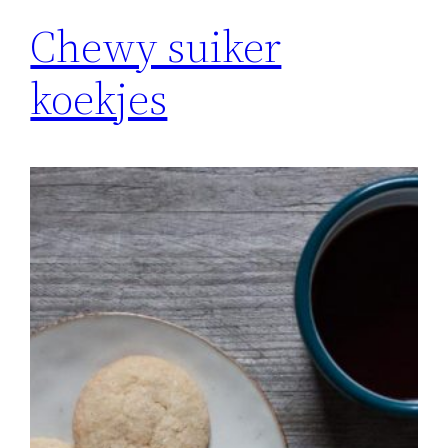
Chewy suiker
koekjes