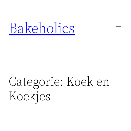
Ga
naar
Bakeholics
de
inhoud
Categorie:
Koek en
Koekjes