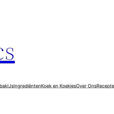
cs
bak
IJs
Ingrediënten
Koek en Koekjes
Over Ons
Recept