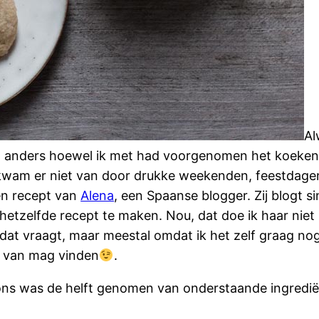
Al
et anders hoewel ik met had voorgenomen het koeken
at kwam er niet van door drukke weekenden, feestda
een recept van
Alena
, een Spaanse blogger. Zij blogt 
hetzelfde recept te maken. Nou, dat doe ik haar niet 
e dat vraagt, maar meestal omdat ik het zelf graag n
ok van mag vinden
.
 ons was de helft genomen van onderstaande ingredië