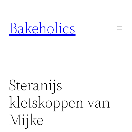
Ga
naar
Bakeholics
de
inhoud
Steranijs
kletskoppen van
Mijke