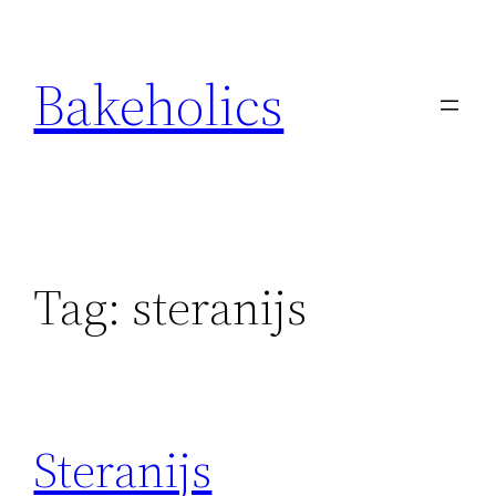
Ga
naar
Bakeholics
de
inhoud
Tag:
steranijs
Steranijs