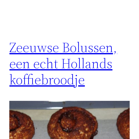
Zeeuwse Bolussen,
een echt Hollands
koffiebroodje