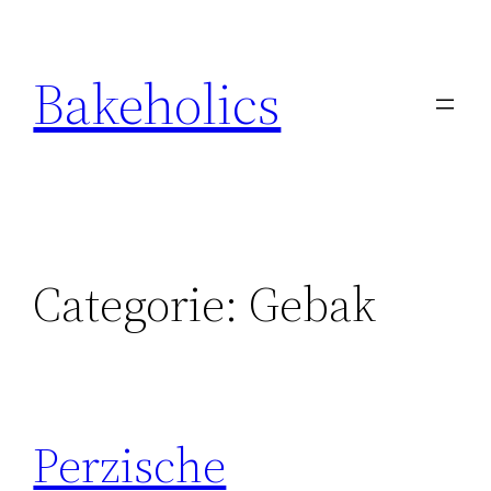
Ga
naar
Bakeholics
de
inhoud
Categorie:
Gebak
Perzische