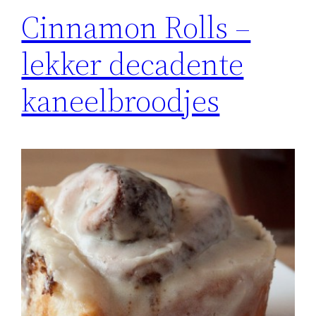
Cinnamon Rolls –
lekker decadente
kaneelbroodjes