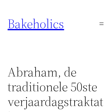
Ga
naar
Bakeholics
de
inhoud
Abraham, de
traditionele 50ste
verjaardagstraktat