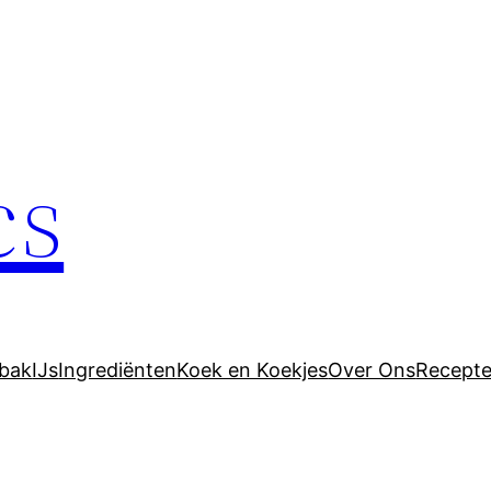
cs
bak
IJs
Ingrediënten
Koek en Koekjes
Over Ons
Recept