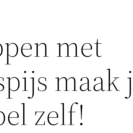
ppen met
pijs maak 
el zelf!