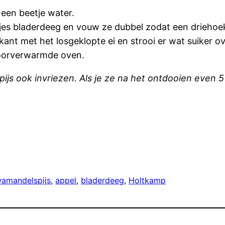
een beetje water.
kjes bladerdeeg en vouw ze dubbel zodat een driehoe
ant met het losgeklopte ei en strooi er wat suiker ov
voorverwarmde oven.
pijs ook invriezen. Als je ze na het ontdooien even
w
amandelspijs
, 
appel
, 
bladerdeeg
, 
Holtkamp