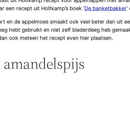
past dit Holtkamp recept voor appelflappen met amand
ar een recept uit Holtkamp’s boek ‘
De banketbakker
‘
rt en de appelmoes smaakt ook veel beter dan uit een
eeg hebt gebruikt en niet zelf bladerdeeg heb gema
n dan ook meteen het recept even hier plaatsen.
 amandelspijs