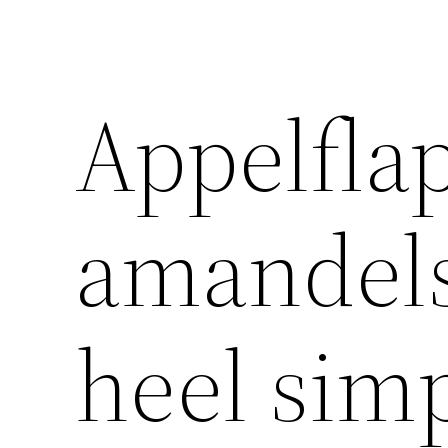
Appelfla
amandels
heel simp