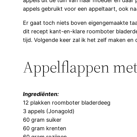
appels uit de tuin van haar moeder en daar 
appels gebruikt voor een appeltaart, ook na
Er gaat toch niets boven eigengemaakte taa
dit recept kant-en-klare roomboter bladerd
tijd. Volgende keer zal ik het zelf maken e
Appelflappen met
Ingrediënten:
12 plakken roomboter bladerdeeg
3 appels (Jonagold)
60 gram suiker
60 gram krenten
60 gram rozijnen