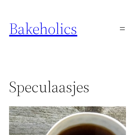
Ga
naar
Bakeholics
de
inhoud
Speculaasjes