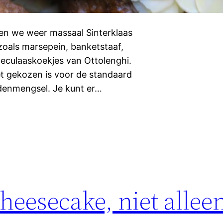
en we weer massaal Sinterklaas
zoals marsepein, banketstaaf,
eculaaskoekjes van Ottolenghi.
niet gekozen is voor de standaard
idenmengsel. Je kunt er…
cheesecake, niet allee