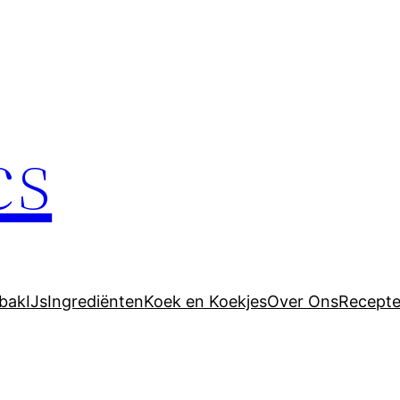
cs
bak
IJs
Ingrediënten
Koek en Koekjes
Over Ons
Recept