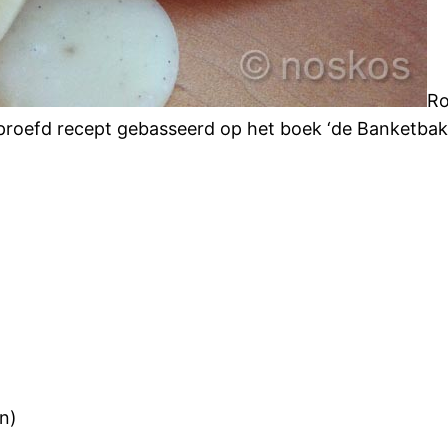
Ro
beproefd recept gebasseerd op het boek ‘de Banketba
n)