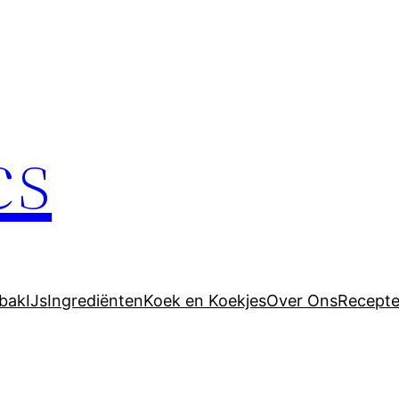
cs
bak
IJs
Ingrediënten
Koek en Koekjes
Over Ons
Recept