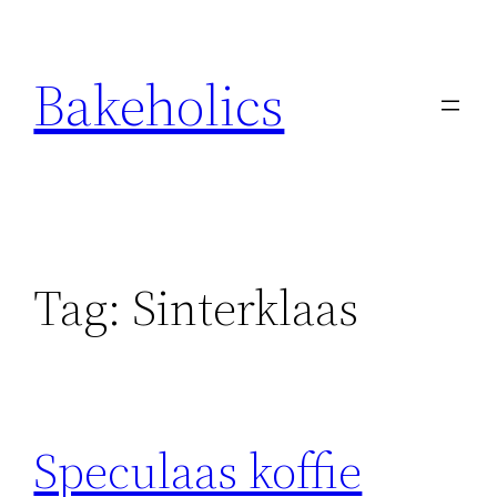
Ga
naar
Bakeholics
de
inhoud
Tag:
Sinterklaas
Speculaas koffie