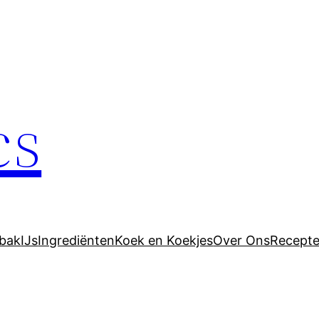
cs
bak
IJs
Ingrediënten
Koek en Koekjes
Over Ons
Recept