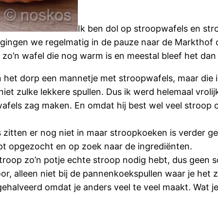
Ik ben dol op stroopwafels en stro
 gingen we regelmatig in de pauze naar de Markthof 
zo’n wafel die nog warm is en meestal bleef het dan 
 in het dorp een mannetje met stroopwafels, maar die
et zulke lekkere spullen. Dus ik werd helemaal vrolij
afels zag maken. En omdat hij best wel veel stroop 
 zitten er nog niet in maar stroopkoeken is verder ge
t opgezocht en op zoek naar de ingrediënten.
 stroop zo’n potje echte stroop nodig hebt, dus gee
r, alleen niet bij de pannenkoekspullen waar je het
ehalveerd omdat je anders veel te veel maakt. Wat j