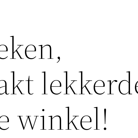
eken,
akt lekkerd
e winkel!