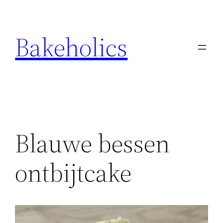
Ga
naar
Bakeholics
de
inhoud
Blauwe bessen
ontbijtcake