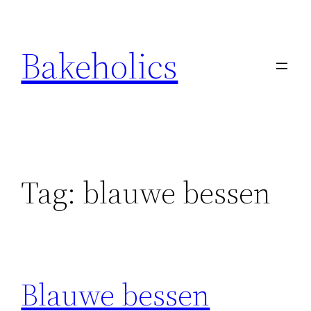
Ga
naar
Bakeholics
de
inhoud
Tag:
blauwe bessen
Blauwe bessen