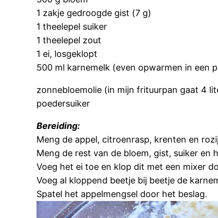
1 zakje gedroogde gist (7 g)
1 theelepel suiker
1 theelepel zout
1 ei, losgeklopt
500 ml karnemelk (even opwarmen in een p
zonnebloemolie (in mijn frituurpan gaat 4 lit
poedersuiker
Bereiding:
Meng de appel, citroenrasp, krenten en roz
Meng de rest van de bloem, gist, suiker en 
Voeg het ei toe en klop dit met een mixer 
Voeg al kloppend beetje bij beetje de karnem
Spatel het appelmengsel door het beslag.