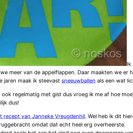
Ik
n we meer van de appelflappen. Daar maakten we er h
te jaren maak ik steevast
sneeuwballen
als een wat lic
 ook regelmatig met gist dus vroeg ik me af hoe moeil
ijk dus!
t recept van Janneke Vreugdenhil
. Wel heb ik dit h
eruggebracht omdat dat echt heel erg overheerste.
nderd zoals het aan het eind nog even doorroeren va