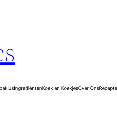
cs
bak
IJs
Ingrediënten
Koek en Koekjes
Over Ons
Recept