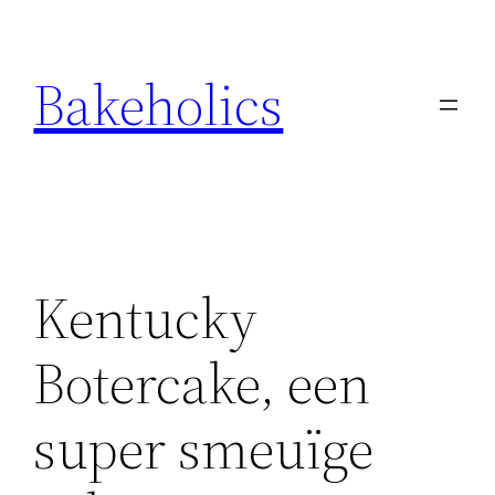
Ga
naar
Bakeholics
de
inhoud
Kentucky
Botercake, een
super smeuïge