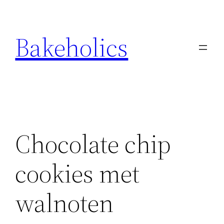
Ga
naar
Bakeholics
de
inhoud
Chocolate chip
cookies met
walnoten