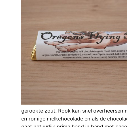
gerookte zout. Rook kan snel overheersen m
en romige melkchocolade en als de chocolad
gaat natuurlijk prima hand in hand met ba