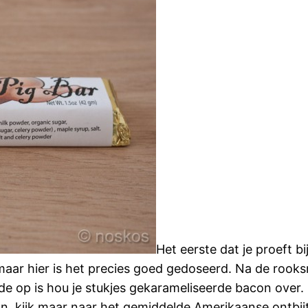
Het eerste dat je proeft b
aar hier is het precies goed gedoseerd. Na de rooks
e op is hou je stukjes gekarameliseerde bacon over.
con, kijk maar naar het gemiddelde Amerikaanse ontb