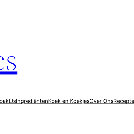
cs
bak
IJs
Ingrediënten
Koek en Koekjes
Over Ons
Recept