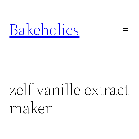
Ga
naar
Bakeholics
de
inhoud
zelf vanille extract
maken