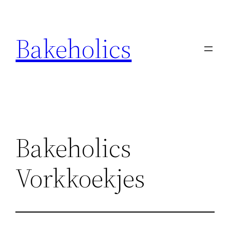
Ga
naar
Bakeholics
de
inhoud
Bakeholics
Vorkkoekjes