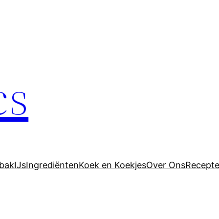
cs
bak
IJs
Ingrediënten
Koek en Koekjes
Over Ons
Recept