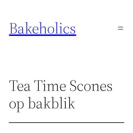
Ga
naar
Bakeholics
de
inhoud
Tea Time Scones
op bakblik