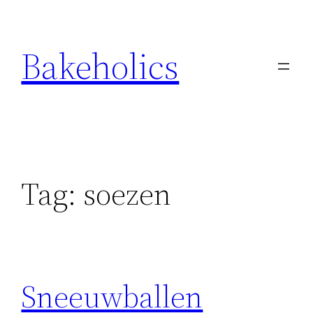
Ga
naar
Bakeholics
de
inhoud
Tag:
soezen
Sneeuwballen