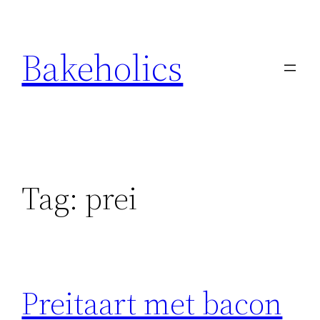
Ga
naar
Bakeholics
de
inhoud
Tag:
prei
Preitaart met bacon