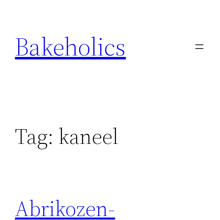
Ga
naar
Bakeholics
de
inhoud
Tag:
kaneel
Abrikozen-