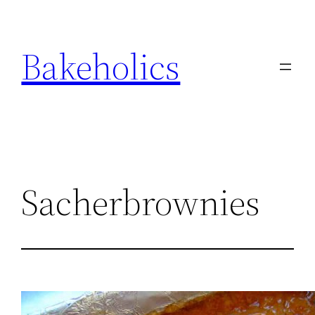
Ga
naar
Bakeholics
de
inhoud
Sacherbrownies