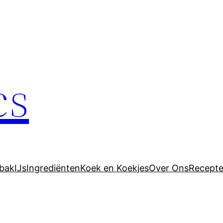
cs
bak
IJs
Ingrediënten
Koek en Koekjes
Over Ons
Recept