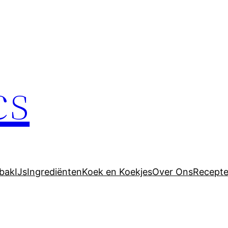
cs
bak
IJs
Ingrediënten
Koek en Koekjes
Over Ons
Recept