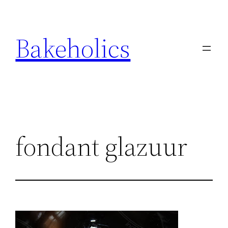
Ga
naar
Bakeholics
de
inhoud
fondant glazuur