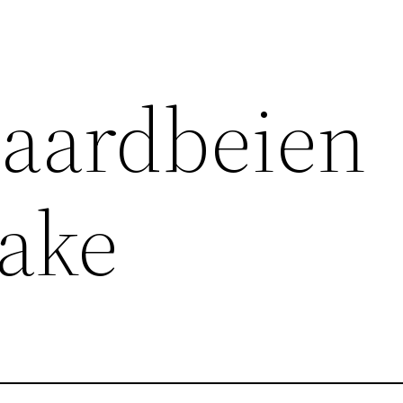
 aardbeien
cake