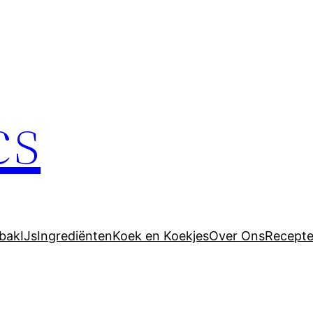
cs
bak
IJs
Ingrediënten
Koek en Koekjes
Over Ons
Recept