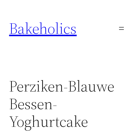
Ga
naar
Bakeholics
de
inhoud
Perziken-Blauwe
Bessen-
Yoghurtcake