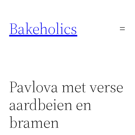
Ga
naar
Bakeholics
de
inhoud
Pavlova met verse
aardbeien en
bramen