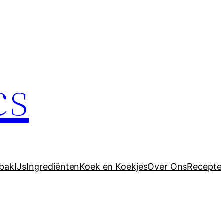
cs
bak
IJs
Ingrediënten
Koek en Koekjes
Over Ons
Recept