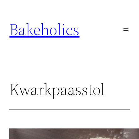
Ga
naar
Bakeholics
de
inhoud
Kwarkpaasstol