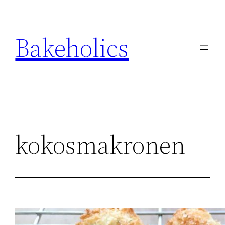
Ga
naar
Bakeholics
de
inhoud
kokosmakronen