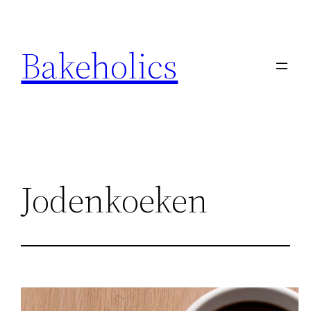
Ga
naar
Bakeholics
de
inhoud
Jodenkoeken