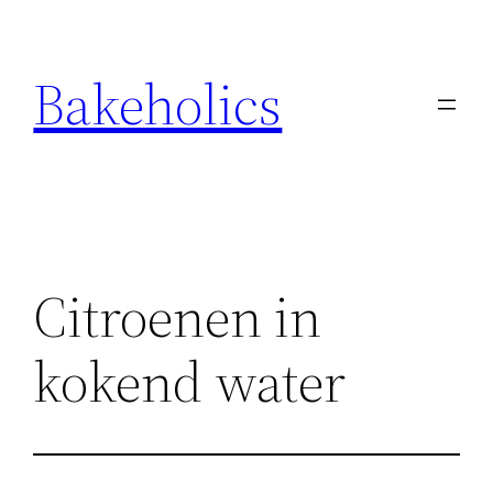
Ga
naar
Bakeholics
de
inhoud
Citroenen in
kokend water