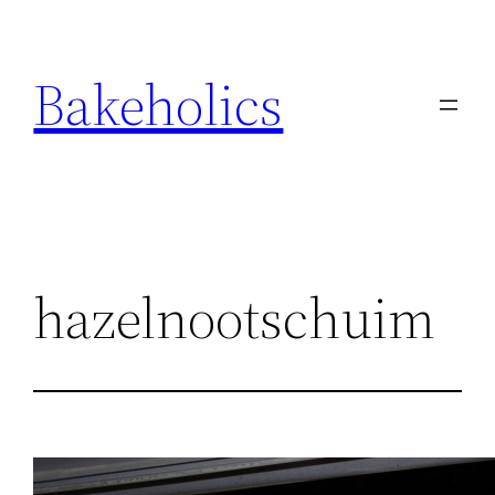
Ga
naar
Bakeholics
de
inhoud
hazelnootschuim