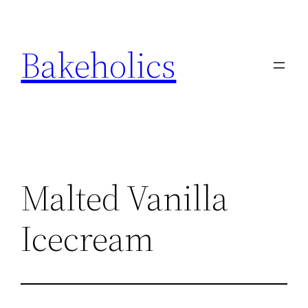
Ga
naar
Bakeholics
de
inhoud
Malted Vanilla
Icecream