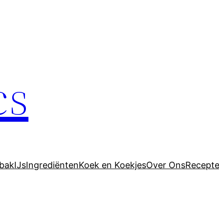
cs
bak
IJs
Ingrediënten
Koek en Koekjes
Over Ons
Recept