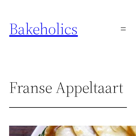
Ga
naar
Bakeholics
de
inhoud
Franse Appeltaart