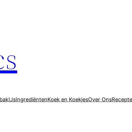
cs
bak
IJs
Ingrediënten
Koek en Koekjes
Over Ons
Recept