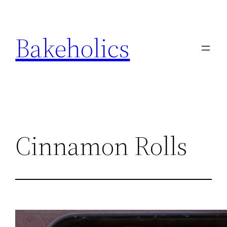
Ga
naar
Bakeholics
de
inhoud
Cinnamon Rolls