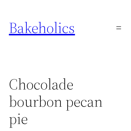
Ga
naar
Bakeholics
de
inhoud
Chocolade
bourbon pecan
pie