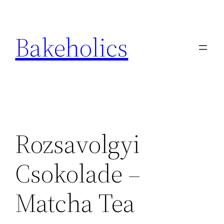
Ga
naar
Bakeholics
de
inhoud
Rozsavolgyi
Csokolade –
Matcha Tea