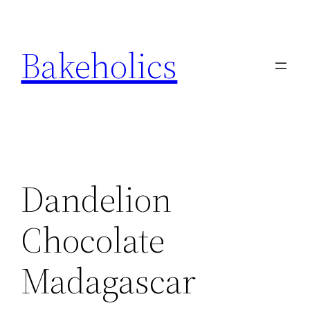
Ga
naar
Bakeholics
de
inhoud
Dandelion
Chocolate
Madagascar