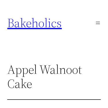
Ga
naar
Bakeholics
de
inhoud
Appel Walnoot
Cake