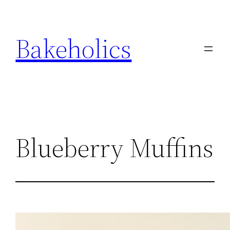
Ga
naar
Bakeholics
de
inhoud
Blueberry Muffins