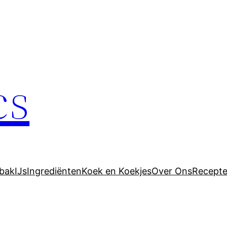
cs
bak
IJs
Ingrediënten
Koek en Koekjes
Over Ons
Recept