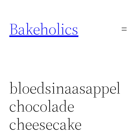
Ga
naar
Bakeholics
de
inhoud
bloedsinaasappel
chocolade
cheesecake